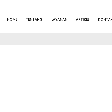
a sangat merekomendasikan Dansadvocate.”
HOME
TENTANG
LAYANAN
ARTIKEL
KONTA